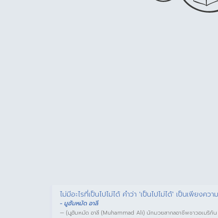
ไม่มีอะไรที่เป็นไปไม่ได้ คำว่า 'เป็นไปไม่ได้' เป็นเพียงความ
- มูฮัมหมัด อาลี
(มูฮัมหมัด อาลี (Muhammad Ali) นักมวยสากลอาชีพชาวอเมริกัน ผู้